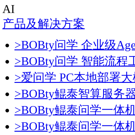
AI
产品及解决方案
>BOBty问学 企业级Ag
>BOBty问学 智能流
>爱问学 PC本地部署
>BOBty鲲泰智算服务
>BOBty鲲泰问学一体
>BOBty鲲泰问学一体机D