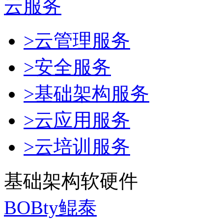
云服务
>云管理服务
>安全服务
>基础架构服务
>云应用服务
>云培训服务
基础架构软硬件
BOBty鲲泰