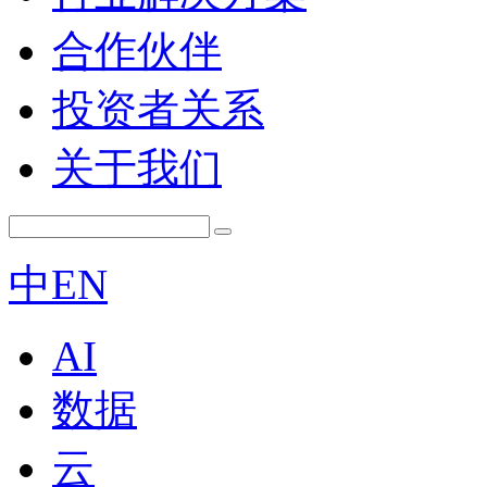
合作伙伴
投资者关系
关于我们
中
EN
AI
数据
云