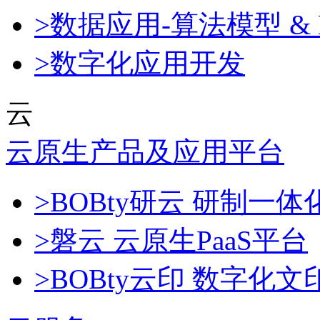
>数据应用-算法模型 & 
>数字化应用开发
云
云原生产品及应用平台
>BOBty研云 研制
>磐云 云原生PaaS平台
>BOBty云印 数字化