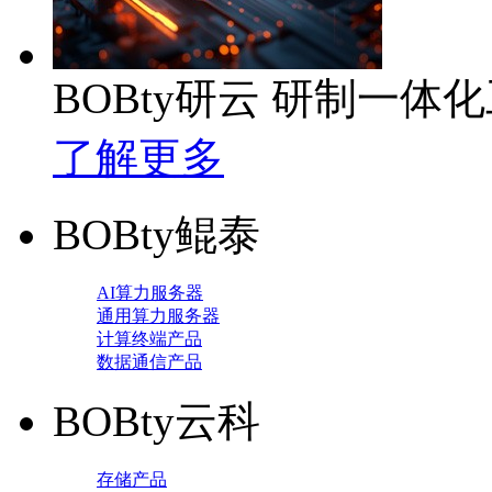
BOBty研云 研制一
了解更多
BOBty鲲泰
AI算力服务器
通用算力服务器
计算终端产品
数据通信产品
BOBty云科
存储产品