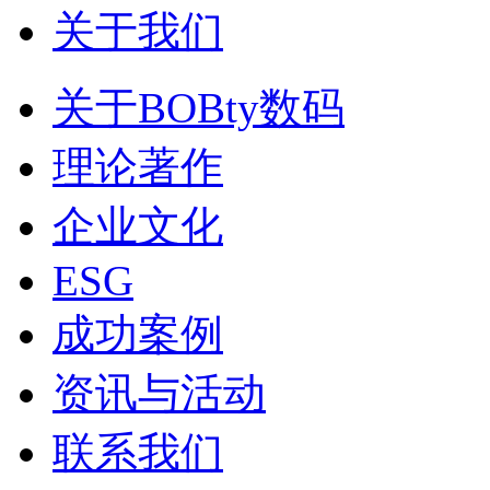
关于我们
关于BOBty数码
理论著作
企业文化
ESG
成功案例
资讯与活动
联系我们