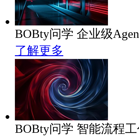
BOBty问学 企业级Age
了解更多
BOBty问学 智能流程