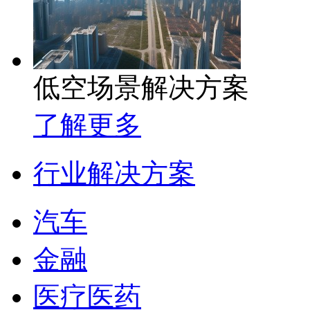
低空场景解决方案
了解更多
行业解决方案
汽车
金融
医疗医药