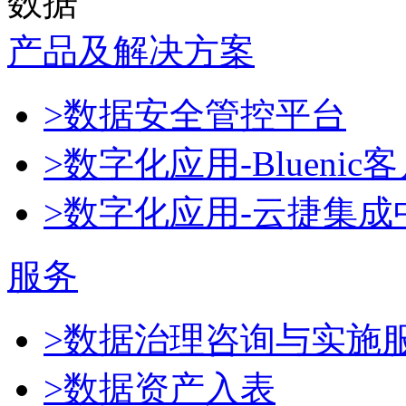
数据
产品及解决方案
>数据安全管控平台
>数字化应用-Blueni
>数字化应用-云捷集成
服务
>数据治理咨询与实施
>数据资产入表