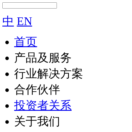
中
EN
首页
产品及服务
行业解决方案
合作伙伴
投资者关系
关于我们