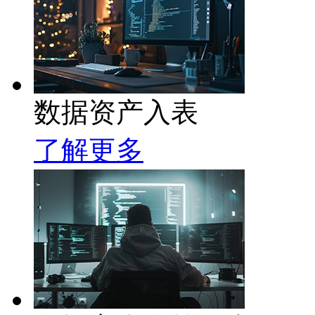
数据资产入表
了解更多