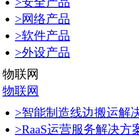
>安全产品
>网络产品
>软件产品
>外设产品
物联网
物联网
>智能制造线边搬运解
>RaaS运营服务解决方