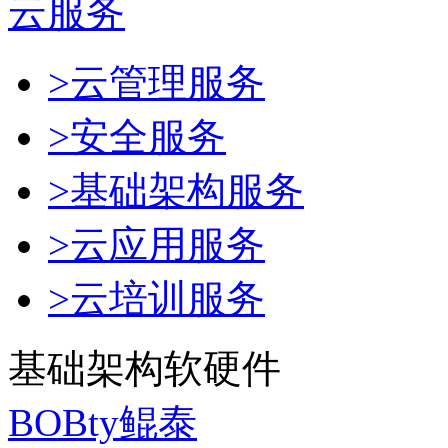
云服务
>云管理服务
>安全服务
>基础架构服务
>云应用服务
>云培训服务
基础架构软硬件
BOBty鲲泰