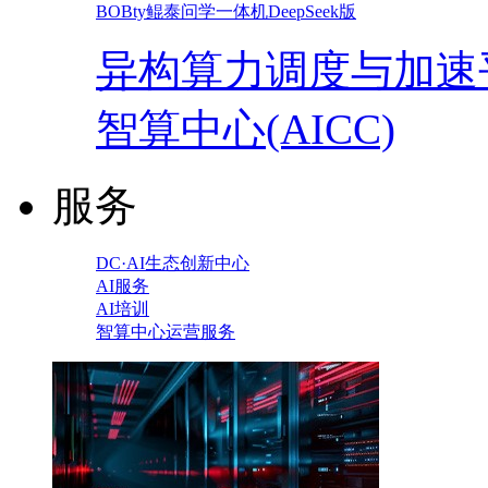
BOBty鲲泰问学一体机DeepSeek版
异构算力调度与加速
智算中心(AICC)
服务
DC·AI生态创新中心
AI服务
AI培训
智算中心运营服务