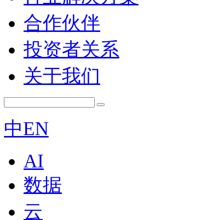
合作伙伴
投资者关系
关于我们
中
EN
AI
数据
云