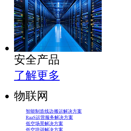
安全产品
了解更多
物联网
智能制造线边搬运解决方案
RaaS运营服务解决方案
低空场景解决方案
低空培训解决方案