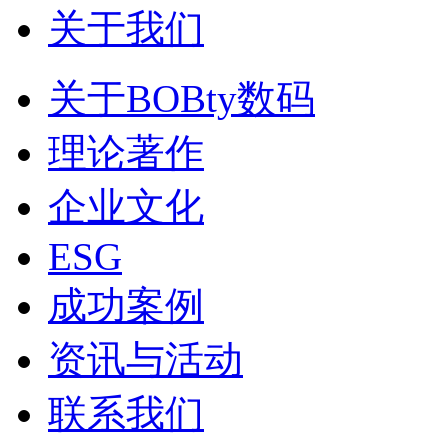
关于我们
关于BOBty数码
理论著作
企业文化
ESG
成功案例
资讯与活动
联系我们