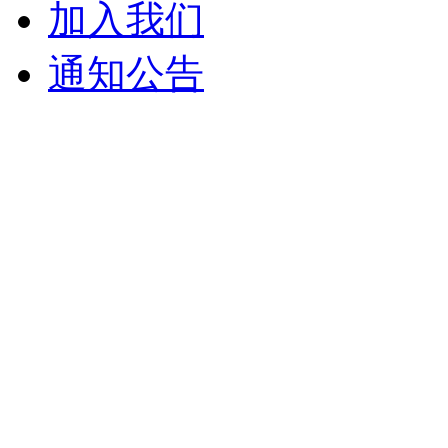
加入我们
通知公告