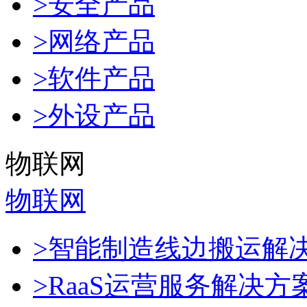
>安全产品
>网络产品
>软件产品
>外设产品
物联网
物联网
>智能制造线边搬运解
>RaaS运营服务解决方