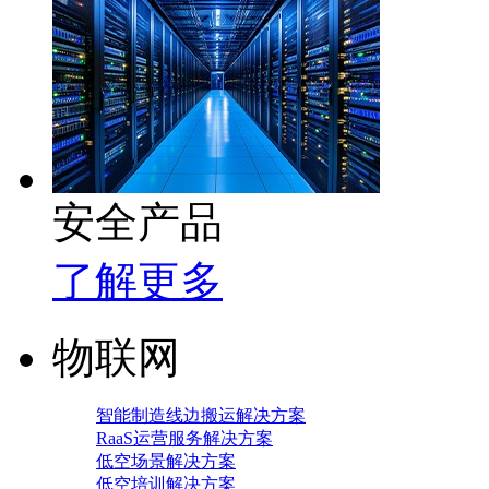
安全产品
了解更多
物联网
智能制造线边搬运解决方案
RaaS运营服务解决方案
低空场景解决方案
低空培训解决方案