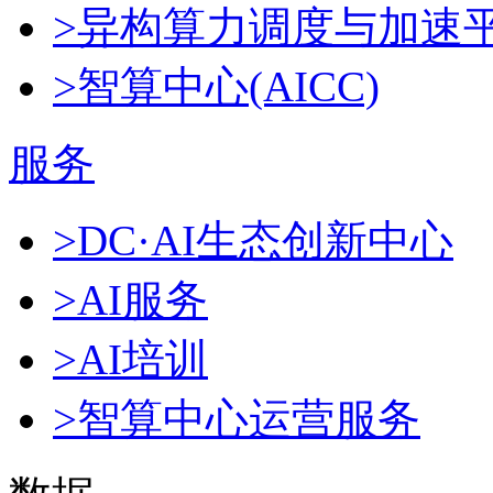
>异构算力调度与加速
>智算中心(AICC)
服务
>DC·AI生态创新中心
>AI服务
>AI培训
>智算中心运营服务