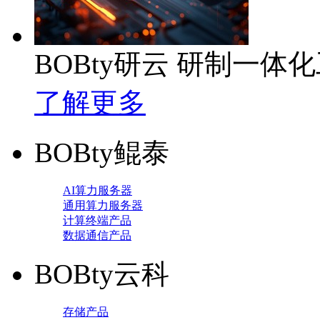
BOBty研云 研制一
了解更多
BOBty鲲泰
AI算力服务器
通用算力服务器
计算终端产品
数据通信产品
BOBty云科
存储产品