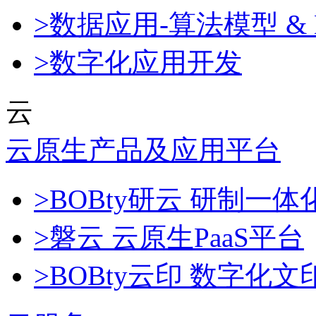
>数据应用-算法模型 & 
>数字化应用开发
云
云原生产品及应用平台
>BOBty研云 研制
>磐云 云原生PaaS平台
>BOBty云印 数字化