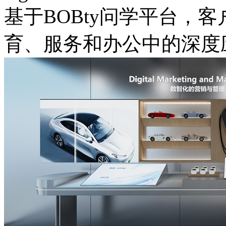
基于BOBty问学平台，
育、服务和办公中的深