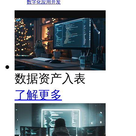
数字化应用开发
数据资产入表
了解更多