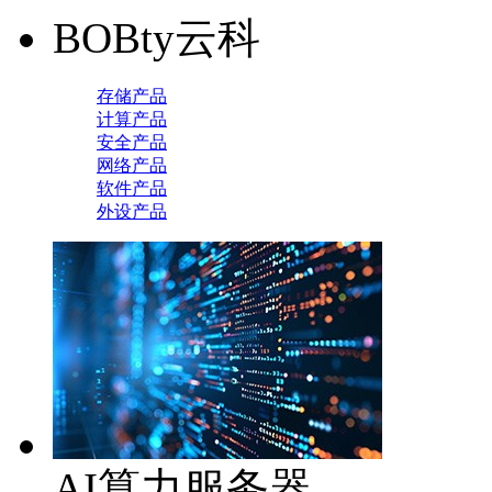
BOBty云科
存储产品
计算产品
安全产品
网络产品
软件产品
外设产品
AI算力服务器