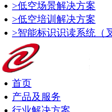
>低空场景解决方案
>低空培训解决方案
>智能标识识读系统（
首页
产品及服务
行业解决方案