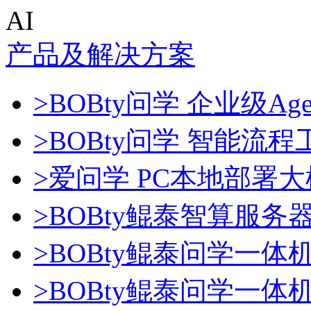
AI
产品及解决方案
>BOBty问学 企业级Ag
>BOBty问学 智能流
>爱问学 PC本地部署
>BOBty鲲泰智算服务
>BOBty鲲泰问学一体
>BOBty鲲泰问学一体机D