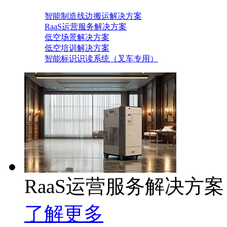
智能制造线边搬运解决方案
RaaS运营服务解决方案
低空场景解决方案
低空培训解决方案
智能标识识读系统（叉车专用）
RaaS运营服务解决方案
了解更多