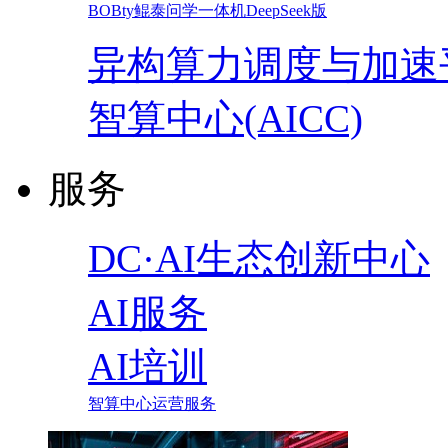
BOBty鲲泰问学一体机DeepSeek版
异构算力调度与加速
智算中心(AICC)
服务
DC·AI生态创新中心
AI服务
AI培训
智算中心运营服务