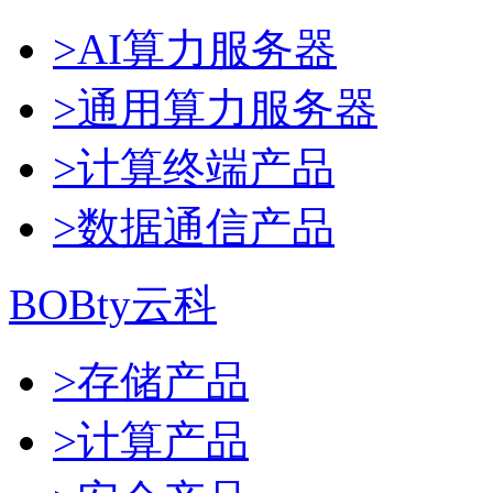
>AI算力服务器
>通用算力服务器
>计算终端产品
>数据通信产品
BOBty云科
>存储产品
>计算产品