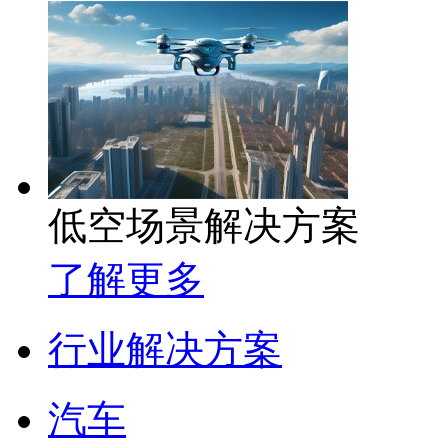
低空场景解决方案
了解更多
行业解决方案
汽车