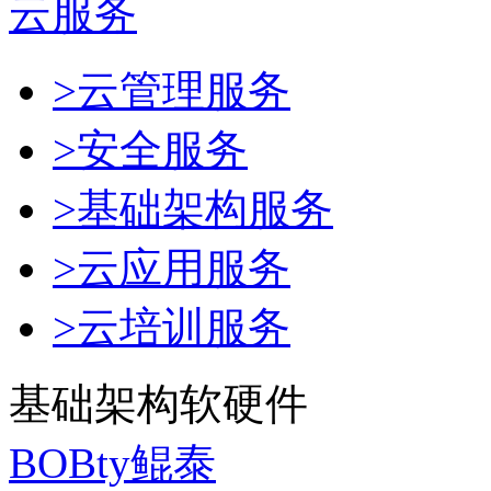
云服务
>云管理服务
>安全服务
>基础架构服务
>云应用服务
>云培训服务
基础架构软硬件
BOBty鲲泰